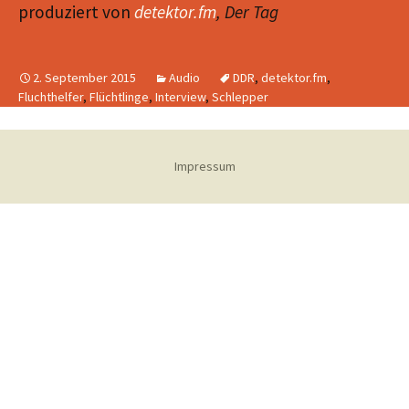
produziert von
detektor.fm
, Der Tag
2. September 2015
Audio
DDR
,
detektor.fm
,
Fluchthelfer
,
Flüchtlinge
,
Interview
,
Schlepper
Impressum