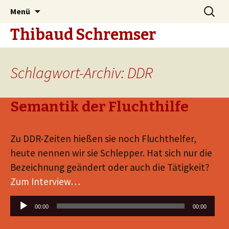
Zum
Suche
Menü
Inhalt
nach:
Thibaud Schremser
springen
Schlagwort-Archiv: DDR
Semantik der Fluchthilfe
Zu DDR-Zeiten hießen sie noch Fluchthelfer,
heute nennen wir sie Schlepper. Hat sich nur die
Bezeichnung geändert oder auch die Tätigkeit?
Zum Interview…
Audio-
00:00
00:00
Player