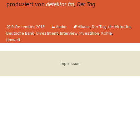
produziert von
detektor.fm
, Der Tag
9. Dezember 2015
Audio
Allianz
,
Der Tag
,
detektor.fm
,
Deutsche Bank
,
Divestment
,
Interview
,
Investition
,
Kohle
,
Umwelt
Impressum