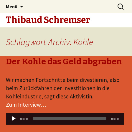
Zum
Suche
Menü
Inhalt
nach:
Thibaud Schremser
springen
Schlagwort-Archiv: Kohle
Der Kohle das Geld abgraben
Wir machen Fortschritte beim divestieren, also
beim Zurückfahren der Investitionen in die
Kohleindustrie, sagt diese Aktivistin.
Zum Interview…
Audio-
00:00
00:00
Player