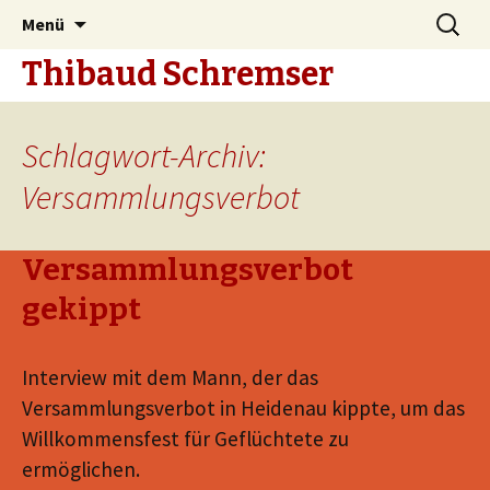
Zum
Suche
Menü
Inhalt
nach:
Thibaud Schremser
springen
Schlagwort-Archiv:
Versammlungsverbot
Versammlungsverbot
gekippt
Interview mit dem Mann, der das
Versammlungsverbot in Heidenau kippte, um das
Willkommensfest für Geflüchtete zu
ermöglichen.