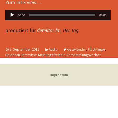
Zum Interview…
Audio-
00:00
00:00
Player
produziert für
detektor.fm
, Der Tag
2. September 2015
Audio
detektor.fm
,
Flüchtlinge
,
Heidenau
,
Interview
,
Meinungsfreiheit
,
Versammlungsverbot
Impressum