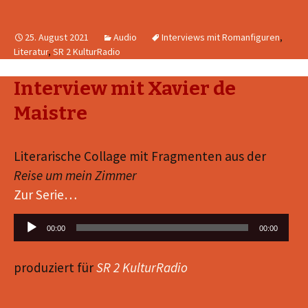
25. August 2021
Audio
Interviews mit Romanfiguren
,
Literatur
,
SR 2 KulturRadio
Interview mit Xavier de
Maistre
Literarische Collage mit Fragmenten aus der
Reise um mein Zimmer
Zur Serie…
Audio-
00:00
00:00
Player
produziert für
SR 2 KulturRadio