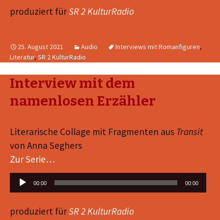
produziert für
SR 2 KulturRadio
25. August 2021
Audio
Interviews mit Romanfiguren
,
Literatur
,
SR 2 KulturRadio
Interview mit dem
namenlosen Erzähler
Literarische Collage mit Fragmenten aus
Transit
von Anna Seghers
Zur Serie…
Audio-
00:00
00:00
Player
produziert für
SR 2 KulturRadio