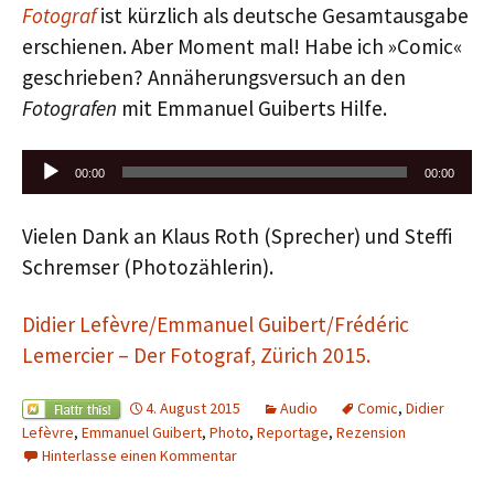
Fotograf
ist kürzlich als deutsche Gesamtausgabe
erschienen. Aber Moment mal! Habe ich »Comic«
geschrieben? Annäherungsversuch an den
Fotografen
mit Emmanuel Guiberts Hilfe.
Audio-
00:00
00:00
Player
Vielen Dank an Klaus Roth (Sprecher) und Steffi
Schremser (Photozählerin).
Didier Lefèvre/Emmanuel Guibert/Frédéric
Lemercier – Der Fotograf, Zürich 2015.
4. August 2015
Audio
Comic
,
Didier
Lefèvre
,
Emmanuel Guibert
,
Photo
,
Reportage
,
Rezension
Hinterlasse einen Kommentar