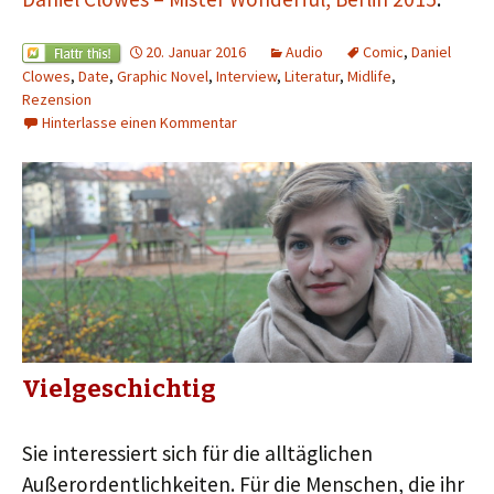
20. Januar 2016
Audio
Comic
,
Daniel
Clowes
,
Date
,
Graphic Novel
,
Interview
,
Literatur
,
Midlife
,
Rezension
Hinterlasse einen Kommentar
Vielgeschichtig
Sie interessiert sich für die alltäglichen
Außerordentlichkeiten. Für die Menschen, die ihr